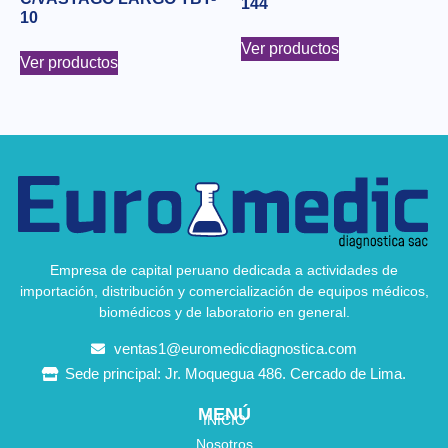
144
10
Ver productos
Ver productos
Empresa de capital peruano dedicada a actividades de
importación, distribución y comercialización de equipos médicos,
biomédicos y de laboratorio en general.
ventas1@euromedicdiagnostica.com
Sede principal: Jr. Moquegua 486. Cercado de Lima.
MENÚ
INICIO
Nosotros