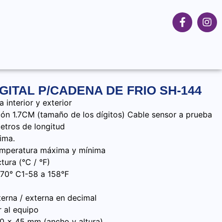
ITAL P/CADENA DE FRIO SH-144
 interior y exterior
ción 1.7CM (tamaño de los dígitos) Cable sensor a prueba
etros de longitud
ima.
emperatura máxima y mínima
tura (°C / °F)
 70° C1-58 a 158°F
terna / externa en decimal
r al equipo
20 x 45 mm (ancho y altura)