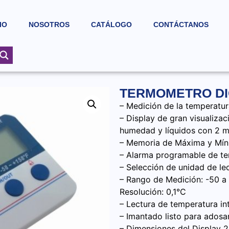
IO
NOSOTROS
CATÁLOGO
CONTÁCTANOS
TERMOMETRO DIG
– Medición de la temperatura
– Display de gran visualiza
humedad y líquidos con 2 m
– Memoria de Máxima y Mín
– Alarma programable de t
– Selección de unidad de lec
– Rango de Medición: -50 a
Resolución: 0,1°C
– Lectura de temperatura in
– Imantado listo para adosa
– Dimensiones del Display 