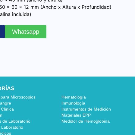
60 x 60 x 12 mm (Ancho x Altura x Profundidad)
alina incluida)
Whatsapp
ORÍAS
 para Microscopios
Hematología
sangre
Inmunología
 Clínica
Instrumentos de Medición
ón
Materiales EPP
s de Laboratorio
Medidor de Hemoglobina
 Laboratorio
édicos