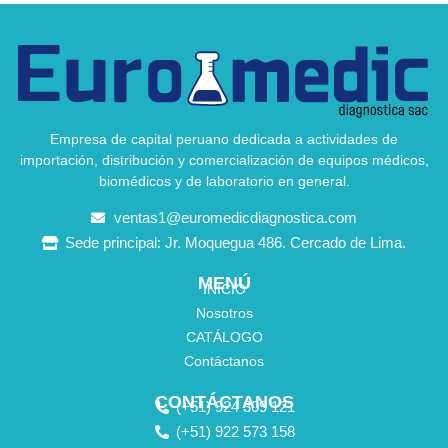
Empresa de capital peruano dedicada a actividades de
importación, distribución y comercialización de equipos médicos,
biomédicos y de laboratorio en general.
ventas1@euromedicdiagnostica.com
Sede principal: Jr. Moquegua 486. Cercado de Lima.
MENÚ
INICIO
Nosotros
CATÁLOGO
Contáctanos
CONTÁCTANOS
(+51) 924 309 121
(+51) 922 573 158