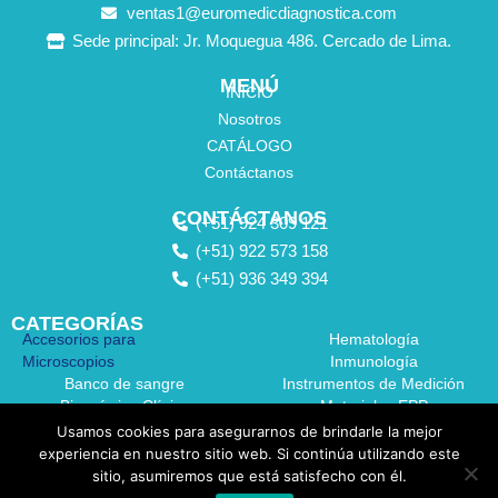
ventas1@euromedicdiagnostica.com
Sede principal: Jr. Moquegua 486. Cercado de Lima.
MENÚ
INICIO
Nosotros
CATÁLOGO
Contáctanos
CONTÁCTANOS
(+51) 924 309 121
(+51) 922 573 158
(+51) 936 349 394
CATEGORÍAS
Accesorios para
Hematología
Microscopios
Inmunología
Banco de sangre
Instrumentos de Medición
Bioquímica Clínica
Materiales EPP
Coagulación
Medidor de Hemoglobina
Usamos cookies para asegurarnos de brindarle la mejor
Dispositivos de Laboratorio
experiencia en nuestro sitio web. Si continúa utilizando este
Equipos de Laboratorio
sitio, asumiremos que está satisfecho con él.
Equipos Médicos