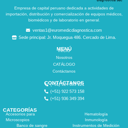
Empresa de capital peruano dedicada a actividades de
importación, distribución y comercialización de equipos médicos,
biomédicos y de laboratorio en general.
ventas1@euromedicdiagnostica.com
Sede principal: Jr. Moquegua 486. Cercado de Lima.
MENÚ
INICIO
Nosotros
CATÁLOGO
Contáctanos
CONTÁCTANOS
(+51) 924 309 121
(+51) 922 573 158
(+51) 936 349 394
CATEGORÍAS
Accesorios para
Hematología
Microscopios
Inmunología
Banco de sangre
Instrumentos de Medición