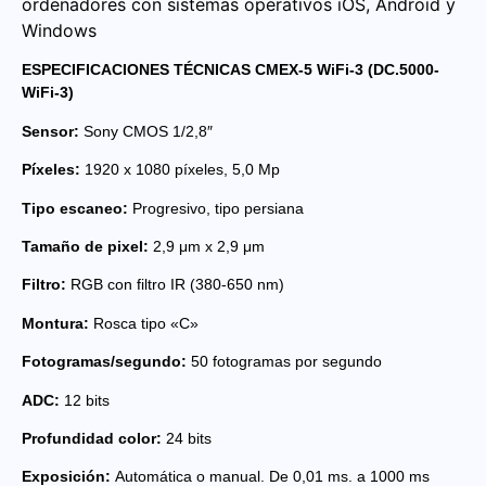
ordenadores con sistemas operativos iOS, Android y
Windows
ESPECIFICACIONES TÉCNICAS CMEX-5 WiFi-3 (DC.5000-
WiFi-3)
Sensor:
Sony CMOS 1/2,8″
Píxeles:
1920 x 1080 píxeles, 5,0 Mp
Tipo escaneo:
Progresivo, tipo persiana
Tamaño de pixel:
2,9 μm x 2,9 μm
Filtro:
RGB con filtro IR (380-650 nm)
Montura:
Rosca tipo «C»
Fotogramas/segundo:
50 fotogramas por segundo
ADC:
12 bits
Profundidad color:
24 bits
Exposición:
Automática o manual. De 0,01 ms. a 1000 ms