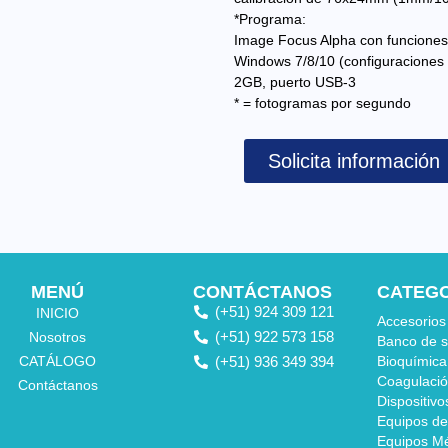
*Programa:
Image Focus Alpha con funciones 
Windows 7/8/10 (configuraciones d
2GB, puerto USB-3
* = fotogramas por segundo
Solicita información
MENÚ
CONTÁCTANOS
CATEG
(+51) 924 309 121
INICIO
Accesorios
(+51) 922 573 158
Nosotros
Banco de 
CATÁLOGO
(+51) 936 349 394
Bioquímica
Coagulaci
Contáctanos
Dispositivo
Equipos de
Equipos M