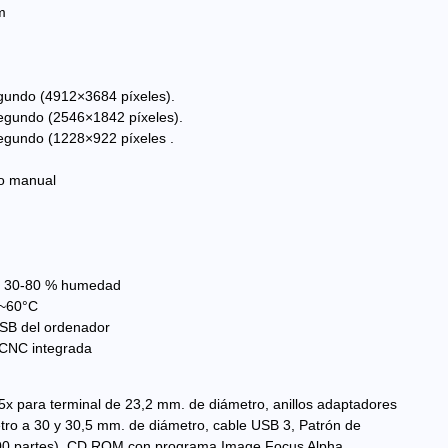
m
egundo (4912×3684 píxeles).
segundo (2546×1842 píxeles).
segundo (1228×922 píxeles .
 o manual
C, 30-80 % humedad
0~60°C
USB del ordenador
o CNC integrada
.5x para terminal de 23,2 mm. de diámetro, anillos adaptadores
tro a 30 y 30,5 mm. de diámetro, cable USB 3, Patrón de
0 partes), CD ROM con programa Image Focus Alpha.