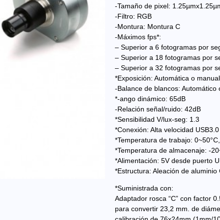
-Tamaño de pixel: 1.25µmx1.25µ
-Filtro: RGB
-Montura: Montura C
-Máximos fps*:
– Superior a 6 fotogramas por s
– Superior a 18 fotogramas por 
– Superior a 32 fotogramas por 
*Exposición: Automática o manual
-Balance de blancos: Automático
*-ango dinámico: 65dB
-Relación señal/ruido: 42dB
*Sensibilidad V/lux-seg: 1.3
*Conexión: Alta velocidad USB3.0
*Temperatura de trabajo: 0~50°
*Temperatura de almacenaje: -2
*Alimentación: 5V desde puerto 
*Estructura: Aleación de alumini
*Suministrada con:
Adaptador rosca “C” con factor 0
para convertir 23,2 mm. de diáme
calibración de 76x24mm (1mm/10