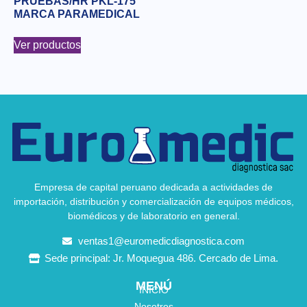
PRUEBAS/HR PKL-175
MARCA PARAMEDICAL
Ver productos
Empresa de capital peruano dedicada a actividades de
importación, distribución y comercialización de equipos médicos,
biomédicos y de laboratorio en general.
ventas1@euromedicdiagnostica.com
Sede principal: Jr. Moquegua 486. Cercado de Lima.
MENÚ
INICIO
Nosotros