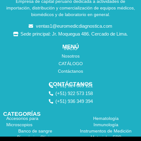
Empresa de capital peruano dedicada a actividades de
importación, distribución y comercialización de equipos médicos,
biomédicos y de laboratorio en general.
ventas1@euromedicdiagnostica.com
Sede principal: Jr. Moquegua 486. Cercado de Lima.
MENÚ
INICIO
Nosotros
CATÁLOGO
Contáctanos
CONTÁCTANOS
(+51) 924 309 121
(+51) 922 573 158
(+51) 936 349 394
CATEGORÍAS
Accesorios para
Hematología
Microscopios
Inmunología
Banco de sangre
Instrumentos de Medición
Bioquímica Clínica
Materiales EPP