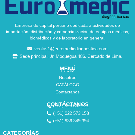
Empresa de capital peruano dedicada a actividades de
importación, distribución y comercialización de equipos médicos,
biomédicos y de laboratorio en general.
ventas1@euromedicdiagnostica.com
Sede principal: Jr. Moquegua 486. Cercado de Lima.
MENÚ
INICIO
Nosotros
CATÁLOGO
Contáctanos
CONTÁCTANOS
(+51) 924 309 121
(+51) 922 573 158
(+51) 936 349 394
CATEGORÍAS