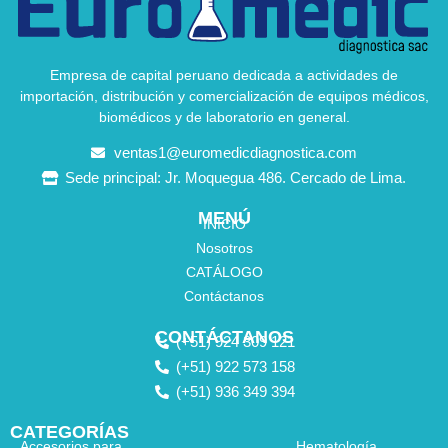
Empresa de capital peruano dedicada a actividades de
importación, distribución y comercialización de equipos médicos,
biomédicos y de laboratorio en general.
ventas1@euromedicdiagnostica.com
Sede principal: Jr. Moquegua 486. Cercado de Lima.
MENÚ
INICIO
Nosotros
CATÁLOGO
Contáctanos
CONTÁCTANOS
(+51) 924 309 121
(+51) 922 573 158
(+51) 936 349 394
CATEGORÍAS
Accesorios para
Hematología