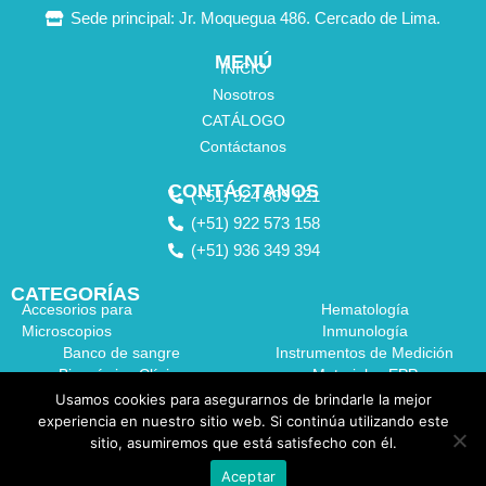
Sede principal: Jr. Moquegua 486. Cercado de Lima.
MENÚ
INICIO
Nosotros
CATÁLOGO
Contáctanos
CONTÁCTANOS
(+51) 924 309 121
(+51) 922 573 158
(+51) 936 349 394
CATEGORÍAS
Accesorios para
Hematología
Microscopios
Inmunología
Banco de sangre
Instrumentos de Medición
Bioquímica Clínica
Materiales EPP
Coagulación
Medidor de Hemoglobina
Usamos cookies para asegurarnos de brindarle la mejor
Dispositivos de Laboratorio
experiencia en nuestro sitio web. Si continúa utilizando este
Equipos de Laboratorio
sitio, asumiremos que está satisfecho con él.
Equipos Médicos
Aceptar