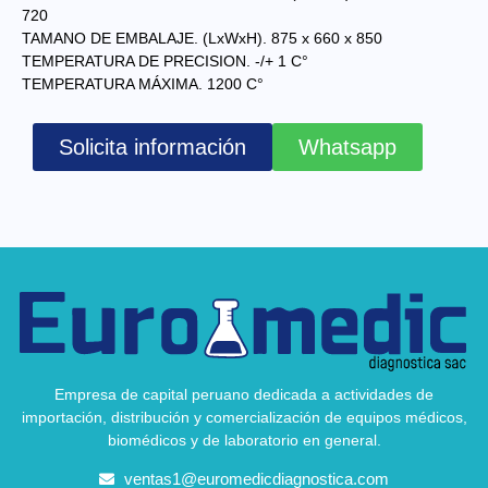
720
TAMANO DE EMBALAJE. (LxWxH). 875 x 660 x 850
TEMPERATURA DE PRECISION. -/+ 1 C°
TEMPERATURA MÁXIMA. 1200 C°
Solicita información
Whatsapp
Empresa de capital peruano dedicada a actividades de
importación, distribución y comercialización de equipos médicos,
biomédicos y de laboratorio en general.
ventas1@euromedicdiagnostica.com