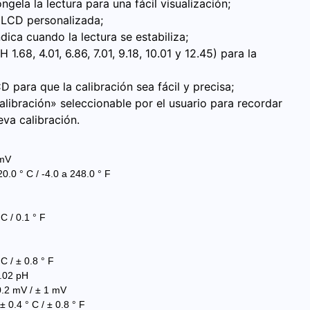
ngela la lectura para una fácil visualización;
a LCD personalizada;
dica cuando la lectura se estabiliza;
.68, 4.01, 6.86, 7.01, 9.18, 10.01 y 12.45) para la
D para que la calibración sea fácil y precisa;
alibración» seleccionable por el usuario para recordar
va calibración.
 mV
.0 ° C / -4.0 a 248.0 ° F
C / 0.1 ° F
C / ± 0.8 ° F
0.02 pH
0.2 mV / ± 1 mV
 0.4 ° C / ± 0.8 ° F