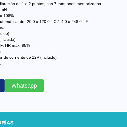
alibración de 1 o 2 puntos, con 7 tampones memorizados
1 pH
0 a 108%
omática, de -20.0 a 120.0 ° C / -4.0 a 248.0 ° F
ura
luido)
ncluida)
° F; HR máx. 95%
hm
 de corriente de 12V (incluido)
.
Whatsapp
ORÍAS