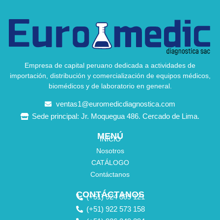
Empresa de capital peruano dedicada a actividades de
importación, distribución y comercialización de equipos médicos,
biomédicos y de laboratorio en general.
ventas1@euromedicdiagnostica.com
Sede principal: Jr. Moquegua 486. Cercado de Lima.
MENÚ
INICIO
Nosotros
CATÁLOGO
Contáctanos
CONTÁCTANOS
(+51) 924 309 121
(+51) 922 573 158