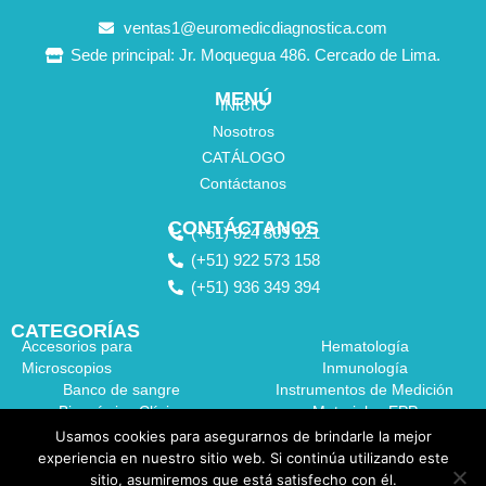
ventas1@euromedicdiagnostica.com
Sede principal: Jr. Moquegua 486. Cercado de Lima.
MENÚ
INICIO
Nosotros
CATÁLOGO
Contáctanos
CONTÁCTANOS
(+51) 924 309 121
(+51) 922 573 158
(+51) 936 349 394
CATEGORÍAS
Accesorios para
Hematología
Microscopios
Inmunología
Banco de sangre
Instrumentos de Medición
Bioquímica Clínica
Materiales EPP
Coagulación
Medidor de Hemoglobina
Usamos cookies para asegurarnos de brindarle la mejor
Dispositivos de Laboratorio
experiencia en nuestro sitio web. Si continúa utilizando este
Equipos de Laboratorio
sitio, asumiremos que está satisfecho con él.