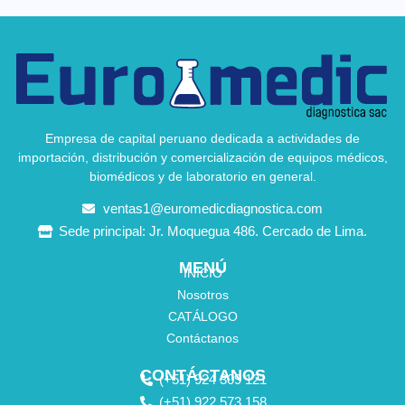
Empresa de capital peruano dedicada a actividades de
importación, distribución y comercialización de equipos médicos,
biomédicos y de laboratorio en general.
ventas1@euromedicdiagnostica.com
Sede principal: Jr. Moquegua 486. Cercado de Lima.
MENÚ
INICIO
Nosotros
CATÁLOGO
Contáctanos
CONTÁCTANOS
(+51) 924 309 121
(+51) 922 573 158