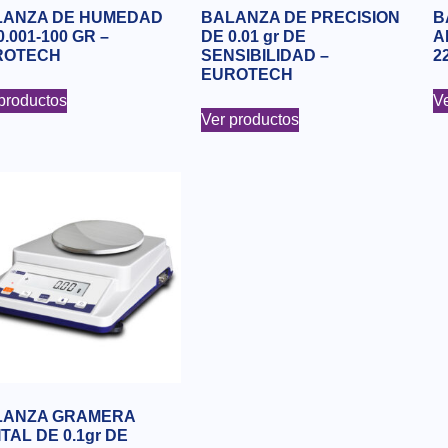
LANZA DE HUMEDAD
BALANZA DE PRECISION
B
0.001-100 GR –
DE 0.01 gr DE
A
ROTECH
SENSIBILIDAD –
2
EUROTECH
productos
Ve
Ver productos
LANZA GRAMERA
ITAL DE 0.1gr DE